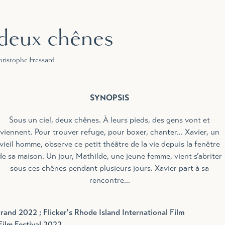
 deux chênes
hristophe Fressard
SYNOPSIS
Sous un ciel, deux chênes. À leurs pieds, des gens vont et
viennent. Pour trouver refuge, pour boxer, chanter… Xavier, un
vieil homme, observe ce petit théâtre de la vie depuis la fenêtre
de sa maison. Un jour, Mathilde, une jeune femme, vient s’abriter
sous ces chênes pendant plusieurs jours. Xavier part à sa
rencontre…
rand 2022 ; Flicker's Rhode Island International Film
 Film Festival 2022