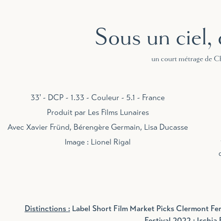
Sous un ciel,
un court métrage de C
33' - DCP - 1.33 - Couleur - 5.1 - France
Produit par Les Films Lunaires
Avec Xavier Fründ, Bérengère Germain, Lisa Ducasse
Image : Lionel Rigal
Distinctions :
Label Short Film Market Picks Clermont Fer
Festival 2022 ; Ischia